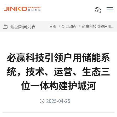
返回新闻列表
首页
新闻动态
必赢科技引领户用...
必赢科技引领户用储能系
统，技术、运营、生态三
位一体构建护城河
2025-04-25