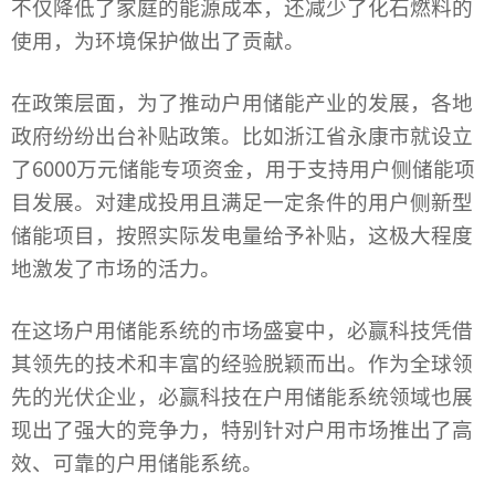
不仅降低了家庭的能源成本，还减少了化石燃料的
使用，为环境保护做出了贡献。
在政策层面，为了推动户用储能产业的发展，各地
政府纷纷出台补贴政策。比如浙江省永康市就设立
了6000万元储能专项资金，用于支持用户侧储能项
目发展。对建成投用且满足一定条件的用户侧新型
储能项目，按照实际发电量给予补贴，这极大程度
地激发了市场的活力。
在这场
户用储能系统
的市场盛宴中，必赢科技凭借
其领先的技术和丰富的经验脱颖而出。作为全球领
先的光伏企业，必赢科技在户用储能系统领域也展
现出了强大的竞争力，特别针对户用市场推出了高
效、可靠的户用储能系统。