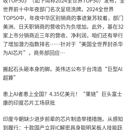
收TOP50》（如下简称2024全世界TOP50）发布，全
世界前十中年夜部门名次呈现洗牌。2024全世界
TOP50中，年夜中华区别销商的事迹复苏较着，部门
美洲、日天职销商的营收仍为负增加。此外，基在32
家上市分销商近三年的营收、净利润，咱们还有举行
了增加潜力指数排名……针对于“美国全世界封杀华
为AI芯片”，商务部回应…
搬起石头砸本身的脚。英伟达公布于台湾造“巨型AI
超算”
患上AI者患上全国？4.35亿美元！“果链”巨头富士
康的印度芯片工场获批
印度今朝缺少进步前辈的芯片制造举措措施。从感知
到履行：十款国产立异IC解密具身聪明呆板人技能跃