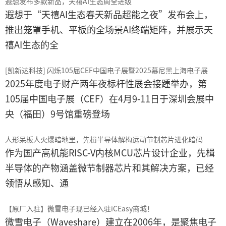
遐想发布多款新品，天禧AI生态周全进级
遐想于“天禧AI生态春天新品超能之夜”发布会上，
推出笼罩手机、平板的全场景AI终端矩阵，并展示天
禧AI生态的全
[凯新达科技] 闪烁105届CEF中国电子展暨2025慕尼黑上海电子展
2025年度电子财产两年夜标杆性展会接踵举办，第
105届中国电子展（CEF）在4月9-11日于深圳会展中
央（福田）9号馆重磅登场
人形呆板人火爆暗地里，先楫半导体解构运动节制芯片进化暗码
作为国产高机能RISC-V内核MCU芯片设计企业，先楫
半导体的产物涵盖微节制器芯片和其解决方案，已经
领悟从感知、通
【原厂入驻】微雪电子现已经入驻iCEasy商城！
微雪电子（Waveshare）建立在2006年，是聚焦电子