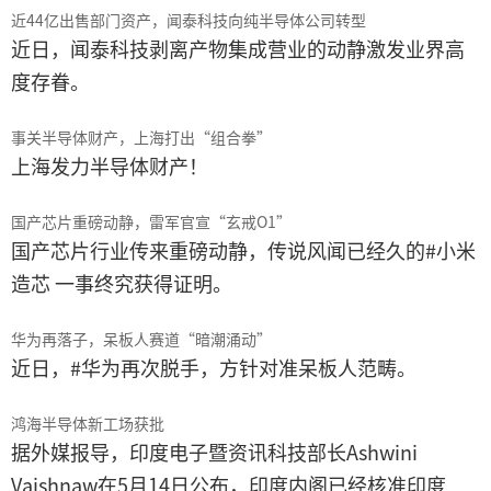
近44亿出售部门资产，闻泰科技向纯半导体公司转型
近日，闻泰科技剥离产物集成营业的动静激发业界高
度存眷。
事关半导体财产，上海打出“组合拳”
上海发力半导体财产！
国产芯片重磅动静，雷军官宣“玄戒O1”
国产芯片行业传来重磅动静，传说风闻已经久的#小米
造芯 一事终究获得证明。
华为再落子，呆板人赛道“暗潮涌动”
近日，#华为再次脱手，方针对准呆板人范畴。
鸿海半导体新工场获批
据外媒报导，印度电子暨资讯科技部长Ashwini
Vaishnaw在5月14日公布，印度内阁已经核准印度