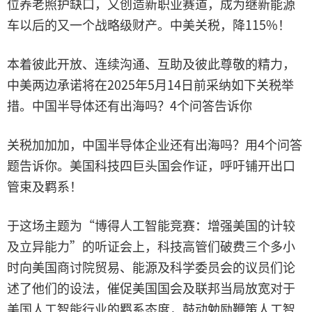
位养老照护缺口，又创造新职业赛道，成为继新能源
车以后的又一个战略级财产。中美关税，降115%！
本着彼此开放、连续沟通、互助及彼此尊敬的精力，
中美两边承诺将在2025年5月14日前采纳如下关税举
措。中国半导体还有出海吗？4个问答告诉你
关税加加加，中国半导体企业还有出海吗？用4个问答
题告诉你。美国科技四巨头国会作证，呼吁铺开出口
管束及羁系！
于这场主题为“博得人工智能竞赛：增强美国的计较
及立异能力”的听证会上，科技高管们破费三个多小
时向美国商讨院贸易、能源及科学委员会的议员们论
述了他们的设法，催促美国国会及联邦当局放宽对于
美国人工智能行业的羁系态度，鼓动勉励鞭策人工智