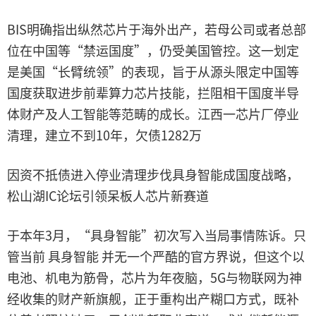
BIS明确指出纵然芯片于海外出产，若母公司或者总部
位在中国等“禁运国度”，仍受美国管控。这一划定
是美国“长臂统领”的表现，旨于从源头限定中国等
国度获取进步前辈算力芯片技能，拦阻相干国度半导
体财产及人工智能等范畴的成长。江西一芯片厂停业
清理，建立不到10年，欠债1282万
因资不抵债进入停业清理步伐具身智能成国度战略，
松山湖IC论坛引领呆板人芯片新赛道
于本年3月，“具身智能”初次写入当局事情陈诉。只
管当前 具身智能 并无一个严酷的官方界说，但这个以
电池、机电为筋骨，芯片为年夜脑，5G与物联网为神
经收集的财产新旗舰，正于重构出产糊口方式，既补